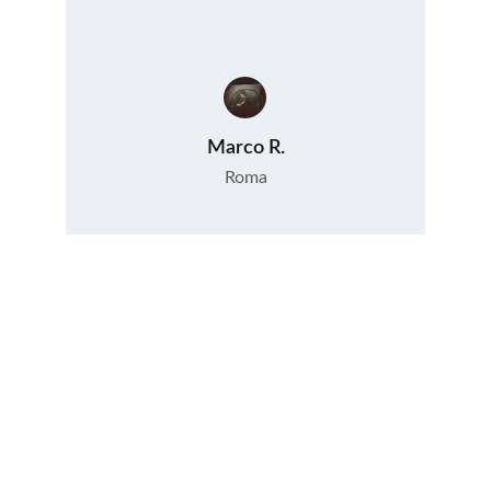
Marco R.
Roma
Contattaci Ora
Siamo qui per aiutarti con il tuo camper o 
caravan.